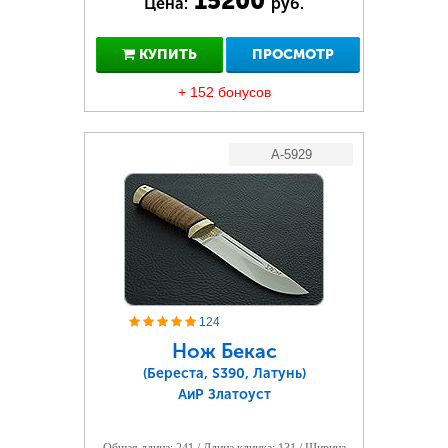
15200
Цена:
руб.
КУПИТЬ
ПРОСМОТР
+ 152 бонусов
A-5929
124
Нож Бекас
(Береста, S390, Латунь)
АиР Златоуст