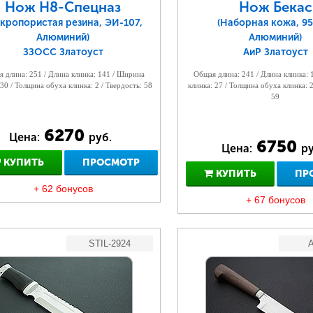
Нож Н8-Спецназ
Нож Бекас
кропористая резина, ЭИ-107,
(Наборная кожа, 95
Алюминий)
Алюминий)
ЗЗОСС Златоуст
АиР Златоуст
 длина: 251 / Длина клинка: 141 / Ширина
Общая длина: 241 / Длина клинка:
 30 / Толщина обуха клинка: 2 / Твердость: 58
клинка: 27 / Толщина обуха клинка: 2
59
6270
Цена:
руб.
6750
Цена:
ру
КУПИТЬ
ПРОСМОТР
КУПИТЬ
ПР
+ 62 бонусов
+ 67 бонусов
STIL-2924
A