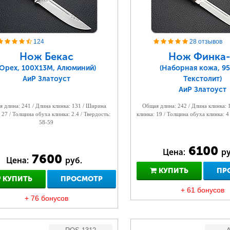
124
28 отзывов
Нож Бекас
Нож Финка-
(Орех, 100Х13М, Алюминий)
(Наборная кожа, 95
АиР Златоуст
Текстолит)
АиР Златоуст
 длина: 241 / Длина клинка: 131 / Ширина
Общая длина: 242 / Длина клинка:
 27 / Толщина обуха клинка: 2.4 / Твердость:
клинка: 19 / Толщина обуха клинка: 4
58-59
6100
Цена:
ру
7600
Цена:
руб.
КУПИТЬ
ПР
КУПИТЬ
ПРОСМОТР
+ 61 бонусов
+ 76 бонусов