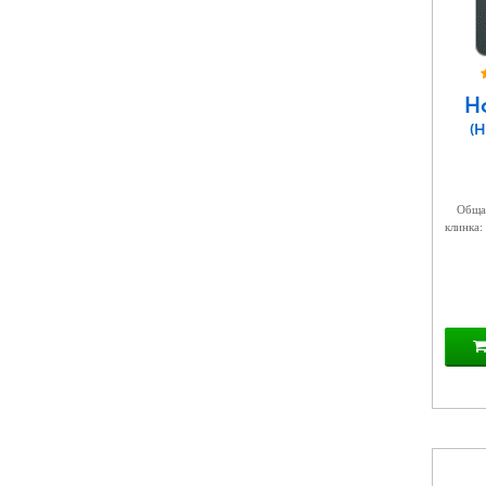
Н
(
Общая
клинка: