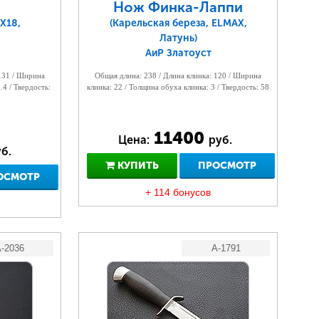
Нож Финка-Лаппи
Х18,
(Карельская береза, ELMAX,
Латунь)
АиР Златоуст
 131 / Ширина
Общая длина: 238 / Длина клинка: 120 / Ширина
.4 / Твердость:
клинка: 22 / Толщина обуха клинка: 3 / Твердость: 58
11400
Цена:
руб.
б.
КУПИТЬ
ПРОСМОТР
ОСМОТР
+ 114 бонусов
-2036
A-1791