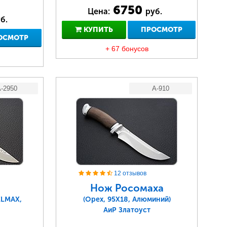
6750
Цена:
руб.
б.
КУПИТЬ
ПРОСМОТР
ОСМОТР
+ 67 бонусов
-2950
A-910
12 отзывов
Нож Росомаха
ELMAX,
(Орех, 95Х18, Алюминий)
АиР Златоуст