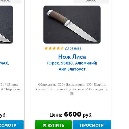
-2952
A-886
23 отзыва
Нож Лиса
LMAX,
(Орех, 95Х18, Алюминий)
АиР Златоуст
 131 / Ширина
Общая длина: 255 / Длина клинка: 135 / Ширина
.4 / Твердость:
клинка: 30 / Толщина обуха клинка: 2.4 / Твердость:
58
6600
уб.
Цена:
руб.
ОСМОТР
КУПИТЬ
ПРОСМОТР