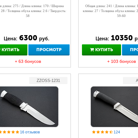
 длина: 275 / Длина клинка: 170 / Ширина
Общая длина: 241 / Длина клинка:
 28 / Толщина обуха клинка: 2.6 / Твердость:
клинка: 27 / Толщина обуха клинка: 2
58
59-60
6300
10350
Цена:
руб.
Цена:
р
КУПИТЬ
ПРОСМОТР
КУПИТЬ
ПР
+ 63 бонусов
+ 103 бонусов
ZZOSS-1231
A
16 отзывов
124