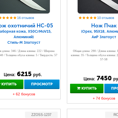
16 отзывов
10 отзывов
ож охотничий НС-05
Нож Пчак
Наборная кожа, Х50CrMoV15,
(Орех, 95Х18, Алюм
Алюминий)
АиР Златоуст
Стиль-М Златоуст
 длина: 346 / Длина клинка: 222 / Ширина
Общая длина: 290 / Длина клинка:
 40 / Толщина обуха клинка: 5 / Твердость: 57
клинка: 35 / Толщина обуха клинка: 2
57-58
6215
Цена:
руб.
7450
Цена:
ру
КУПИТЬ
ПРОСМОТР
КУПИТЬ
ПР
+ 62 бонусов
+ 74 бонусов
ZZOSS-1237
RO