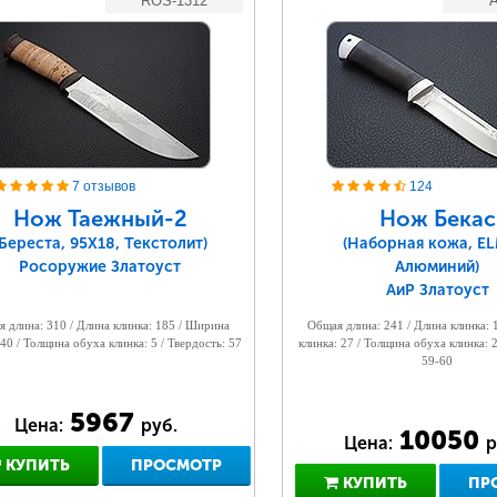
ROS-1312
A
7 отзывов
124
Нож Таежный-2
Нож Бекас
(Береста, 95Х18, Текстолит)
(Наборная кожа, E
Росоружие Златоуст
Алюминий)
АиР Златоуст
 длина: 310 / Длина клинка: 185 / Ширина
Общая длина: 241 / Длина клинка:
 40 / Толщина обуха клинка: 5 / Твердость: 57
клинка: 27 / Толщина обуха клинка: 2
59-60
5967
Цена:
руб.
10050
Цена:
р
КУПИТЬ
ПРОСМОТР
КУПИТЬ
ПР