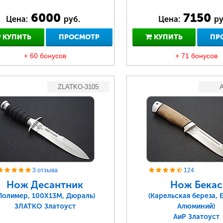
6000
7150
Цена:
руб.
Цена:
ру
КУПИТЬ
ПРОСМОТР
КУПИТЬ
ПР
+ 60 бонусов
+ 71 бонусов
ZLATKO-3105
A
3 отзыва
124
Нож Десантник
Нож Бекас
Полимер, 100Х13М, Дюраль)
(Карельская береза, 
ЗЛАТКО Златоуст
Алюминий)
АиР Златоуст