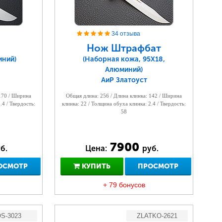
34 отзыва
Нож Штрафбат
иний)
(Наборная кожа, 95Х18,
Алюминий)
АиР Златоуст
 170 / Ширина
Общая длина: 256 / Длина клинка: 142 / Ширина
.4 / Твердость:
клинка: 22 / Толщина обуха клинка: 2.4 / Твердость:
58
7900
б.
Цена:
руб.
ОСМОТР
КУПИТЬ
ПРОСМОТР
+ 79 бонусов
S-3023
ZLATKO-2621