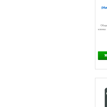
(Ми
Общая
клинка: