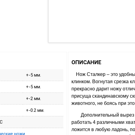
ОПИСАНИЕ
Нож Сталкер – это удобны
+-5 мм.
клинком. Вогнутая срезка кл
+-5 мм.
прекрасно дарит ножу отли
присуща скандинавскому ск
+-2 мм.
животного, не боясь при эт
+-0.2 мм.
Дополнительный вырез н
RC
работать 4 различными хват
ложится в любую ладонь, п
ческие ножи