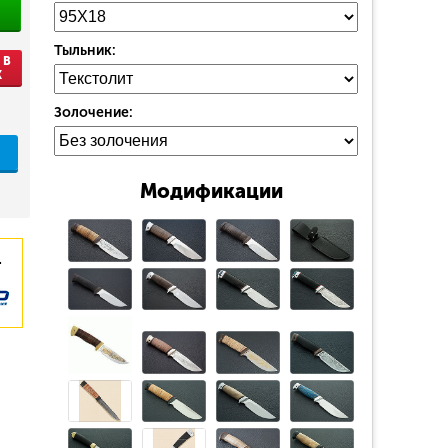
Тыльник:
 В
К
Золочение:
Модификации
.