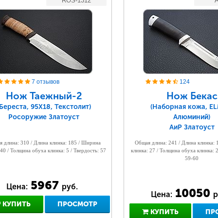
ROS-1312
A
7 отзывов
124
Нож Таежный-2
Нож Бекас
(Береста, 95Х18, Текстолит)
(Наборная кожа, E
Росоружие Златоуст
Алюминий)
АиР Златоуст
 длина: 310 / Длина клинка: 185 / Ширина
Общая длина: 241 / Длина клинка:
 40 / Толщина обуха клинка: 5 / Твердость: 57
клинка: 27 / Толщина обуха клинка: 2
59-60
5967
Цена:
руб.
10050
Цена:
р
КУПИТЬ
ПРОСМОТР
КУПИТЬ
ПР