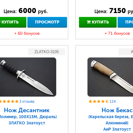
6000
7150
Цена:
руб.
Цена:
ру
КУПИТЬ
ПРОСМОТР
КУПИТЬ
ПР
+ 60 бонусов
+ 71 бонусов
ZLATKO-3105
A
3 отзыва
124
Нож Десантник
Нож Бекас
Полимер, 100Х13М, Дюраль)
(Карельская береза, 
ЗЛАТКО Златоуст
Алюминий)
АиР Златоуст