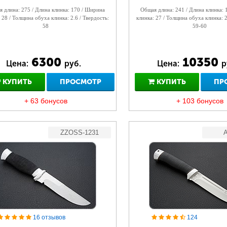
 длина: 275 / Длина клинка: 170 / Ширина
Общая длина: 241 / Длина клинка:
 28 / Толщина обуха клинка: 2.6 / Твердость:
клинка: 27 / Толщина обуха клинка: 2
58
59-60
6300
10350
Цена:
руб.
Цена:
р
КУПИТЬ
ПРОСМОТР
КУПИТЬ
ПР
+ 63 бонусов
+ 103 бонусов
ZZOSS-1231
A
16 отзывов
124