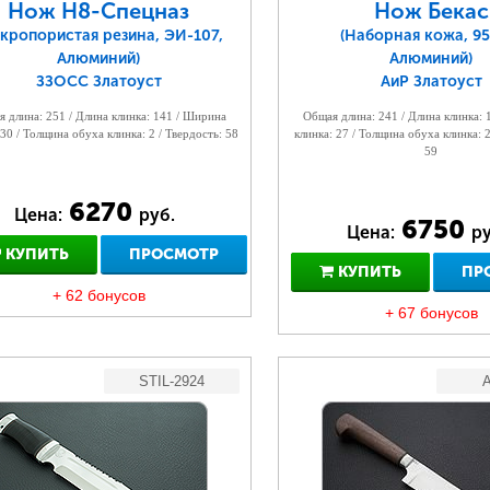
Нож Н8-Спецназ
Нож Бекас
кропористая резина, ЭИ-107,
(Наборная кожа, 95
Алюминий)
Алюминий)
ЗЗОСС Златоуст
АиР Златоуст
 длина: 251 / Длина клинка: 141 / Ширина
Общая длина: 241 / Длина клинка:
 30 / Толщина обуха клинка: 2 / Твердость: 58
клинка: 27 / Толщина обуха клинка: 2
59
6270
Цена:
руб.
6750
Цена:
ру
КУПИТЬ
ПРОСМОТР
КУПИТЬ
ПР
+ 62 бонусов
+ 67 бонусов
STIL-2924
A