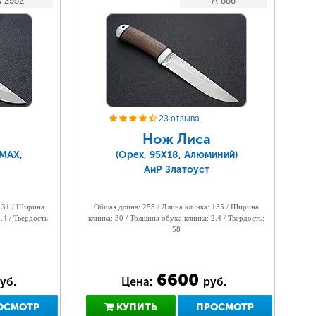
-2952
A-886
23 отзыва
Нож Лиса
LMAX,
(Орех, 95Х18, Алюминий)
АиР Златоуст
 131 / Ширина
Общая длина: 255 / Длина клинка: 135 / Ширина
.4 / Твердость:
клинка: 30 / Толщина обуха клинка: 2.4 / Твердость:
58
6600
уб.
Цена:
руб.
ОСМОТР
КУПИТЬ
ПРОСМОТР