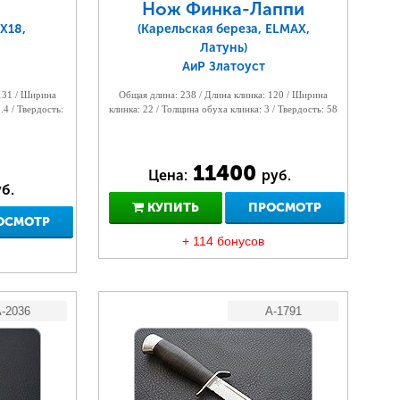
Нож Финка-Лаппи
Х18,
(Карельская береза, ELMAX,
Латунь)
АиР Златоуст
 131 / Ширина
Общая длина: 238 / Длина клинка: 120 / Ширина
.4 / Твердость:
клинка: 22 / Толщина обуха клинка: 3 / Твердость: 58
11400
Цена:
руб.
б.
КУПИТЬ
ПРОСМОТР
ОСМОТР
+ 114 бонусов
-2036
A-1791