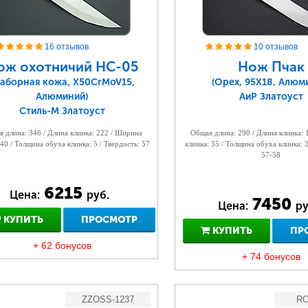
16 отзывов
10 отзывов
ож охотничий НС-05
Нож Пчак
Наборная кожа, Х50CrMoV15,
(Орех, 95Х18, Алюм
Алюминий)
АиР Златоуст
Стиль-М Златоуст
 длина: 346 / Длина клинка: 222 / Ширина
Общая длина: 290 / Длина клинка:
 40 / Толщина обуха клинка: 5 / Твердость: 57
клинка: 35 / Толщина обуха клинка: 2
57-58
6215
Цена:
руб.
7450
Цена:
ру
КУПИТЬ
ПРОСМОТР
КУПИТЬ
ПР
+ 62 бонусов
+ 74 бонусов
ZZOSS-1237
RO