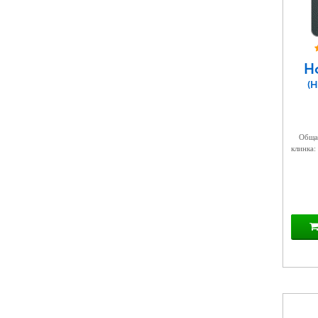
Н
(
Общая
клинка: