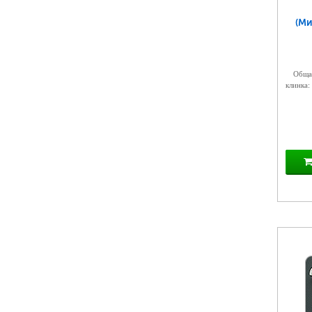
(Ми
Общая
клинка: