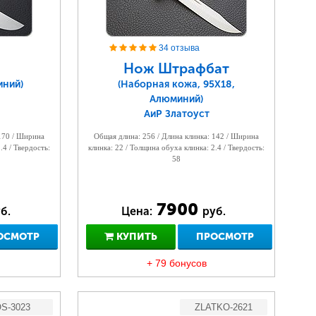
34 отзыва
Нож Штрафбат
иний)
(Наборная кожа, 95Х18,
Алюминий)
АиР Златоуст
 170 / Ширина
Общая длина: 256 / Длина клинка: 142 / Ширина
.4 / Твердость:
клинка: 22 / Толщина обуха клинка: 2.4 / Твердость:
58
7900
б.
Цена:
руб.
ОСМОТР
КУПИТЬ
ПРОСМОТР
+ 79 бонусов
S-3023
ZLATKO-2621