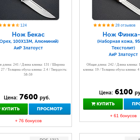
124
28 отзывов
Нож Бекас
Нож Финка-
(Орех, 100Х13М, Алюминий)
(Наборная кожа, 95
АиР Златоуст
Текстолит)
АиР Златоуст
 длина: 241 / Длина клинка: 131 / Ширина
Общая длина: 242 / Длина клинка:
 27 / Толщина обуха клинка: 2.4 / Твердость:
клинка: 19 / Толщина обуха клинка: 4
58-59
6100
Цена:
ру
7600
Цена:
руб.
КУПИТЬ
ПР
КУПИТЬ
ПРОСМОТР
+ 61 бонусов
+ 76 бонусов