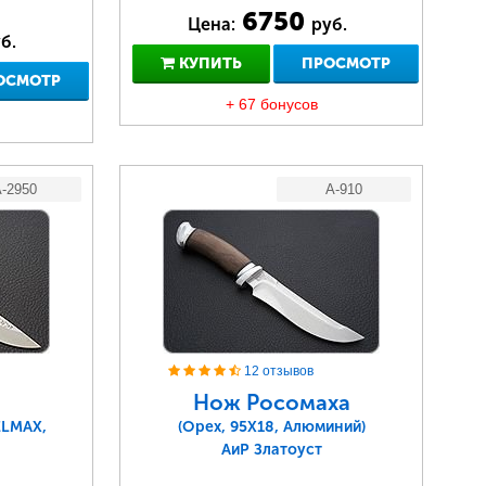
6750
Цена:
руб.
б.
КУПИТЬ
ПРОСМОТР
ОСМОТР
+ 67 бонусов
-2950
A-910
12 отзывов
Нож Росомаха
ELMAX,
(Орех, 95Х18, Алюминий)
АиР Златоуст