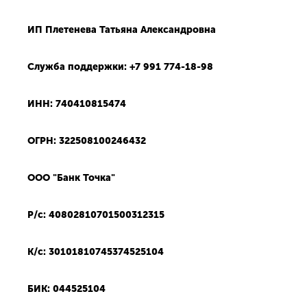
ИП Плетенева Татьяна Александровна
Служба поддержки: +7 991 774-18-98
ИНН: 740410815474
ОГРН: 322508100246432
ООО "Банк Точка"
Р/с: 40802810701500312315
К/с: 30101810745374525104
БИК: 044525104