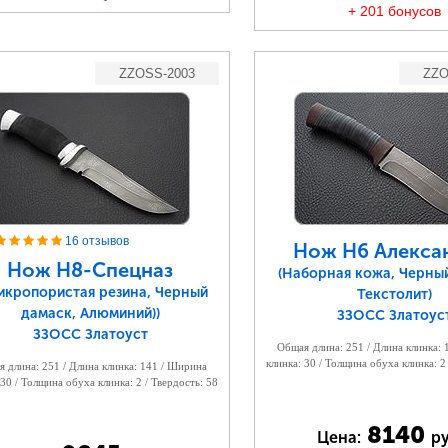
+ 201 бонусов
ZZOSS-2003
ZZO
16 отзывов
Нож Н6 Алексан
Нож Н8-Спецназ
(Наборная кожа, Черны
Микропористая резина, Черный
Текстолит)
дамаск, Алюминий))
ЗЗОСС Златоус
ЗЗОСС Златоуст
Общая длина: 251 / Длина клинка:
клинка: 30 / Толщина обуха клинка: 2
 длина: 251 / Длина клинка: 141 / Ширина
 30 / Толщина обуха клинка: 2 / Твердость: 58
8140
Цена:
ру