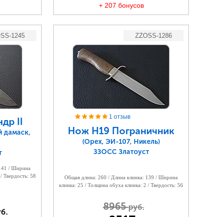
+ 207 бонусов
SS-1245
ZZOSS-1286
1 отзыв
др II
Нож Н19 Пограничник
й дамаск,
(Орех, ЭИ-107, Никель)
ЗЗОСС Златоуст
т
 141 / Ширина
 / Твердость: 58
Общая длина: 260 / Длина клинка: 139 / Ширина
клинка: 25 / Толщина обуха клинка: 2 / Твердость: 56
8965
руб.
б.