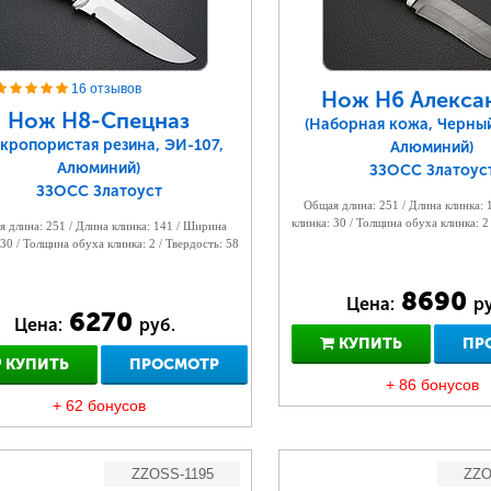
16 отзывов
Нож Н6 Алексан
Нож Н8-Спецназ
(Наборная кожа, Черны
кропористая резина, ЭИ-107,
Алюминий)
Алюминий)
ЗЗОСС Златоус
ЗЗОСС Златоуст
Общая длина: 251 / Длина клинка:
клинка: 30 / Толщина обуха клинка: 2
 длина: 251 / Длина клинка: 141 / Ширина
 30 / Толщина обуха клинка: 2 / Твердость: 58
8690
Цена:
ру
6270
Цена:
руб.
КУПИТЬ
ПР
КУПИТЬ
ПРОСМОТР
+ 86 бонусов
+ 62 бонусов
ZZOSS-1195
ZZO