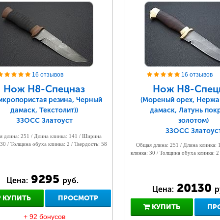
16 отзывов
16 отзывов
Нож Н8-Спецназ
Нож Н8-Спец
Микропористая резина, Черный
(Мореный орех, Нерж
дамаск, Текстолит))
дамаск, Латунь пок
ЗЗОСС Златоуст
золотом)
ЗЗОСС Златоус
 длина: 251 / Длина клинка: 141 / Ширина
 30 / Толщина обуха клинка: 2 / Твердость: 58
Общая длина: 251 / Длина клинка:
клинка: 30 / Толщина обуха клинка: 2
9295
Цена:
руб.
20130
Цена:
р
КУПИТЬ
ПРОСМОТР
КУПИТЬ
ПР
+ 92 бонусов