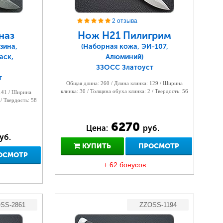
2 отзыва
наз
Нож Н21 Пилигрим
зина,
(Наборная кожа, ЭИ-107,
аск,
Алюминий)
ЗЗОСС Златоуст
т
Общая длина: 260 / Длина клинка: 129 / Ширина
клинка: 30 / Толщина обуха клинка: 2 / Твердость: 56
 141 / Ширина
 / Твердость: 58
6270
Цена:
руб.
уб.
КУПИТЬ
ПРОСМОТР
ОСМОТР
+ 62 бонусов
SS-2861
ZZOSS-1194