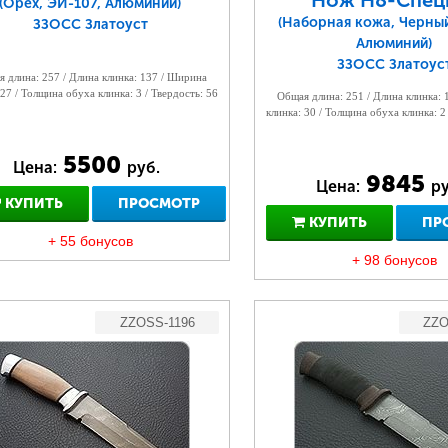
Нож Н8-Спец
(Орех, ЭИ-107, Алюминий)
(Наборная кожа, Черны
ЗЗОСС Златоуст
Алюминий)
ЗЗОСС Златоус
 длина: 257 / Длина клинка: 137 / Ширина
 27 / Толщина обуха клинка: 3 / Твердость: 56
Общая длина: 251 / Длина клинка:
клинка: 30 / Толщина обуха клинка: 2
5500
Цена:
руб.
9845
Цена:
ру
КУПИТЬ
ПРОСМОТР
КУПИТЬ
ПР
+ 55 бонусов
+ 98 бонусов
ZZOSS-1196
ZZO