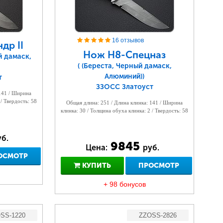
16 отзывов
др II
Нож Н8-Спецназ
й дамаск,
( (Береста, Черный дамаск,
Алюминий))
т
ЗЗОСС Златоуст
 141 / Ширина
 / Твердость: 58
Общая длина: 251 / Длина клинка: 141 / Ширина
клинка: 30 / Толщина обуха клинка: 2 / Твердость: 58
б.
9845
Цена:
руб.
ОСМОТР
КУПИТЬ
ПРОСМОТР
+ 98 бонусов
SS-1220
ZZOSS-2826