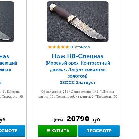
16 отзывов
наз
Нож Н8-Спецназ
авеющий
(Мореный орех, Контрастный
рытая
дамаск, Латунь покрытая
золотом)
т
ЗЗОСС Златоуст
 141 / Ширина
Общая длина: 251 / Длина клинка: 141 / Ширина
 / Твердость: 58
клинка: 30 / Толщина обуха клинка: 2 / Твердость: 58
20790
уб.
Цена:
руб.
ОСМОТР
КУПИТЬ
ПРОСМОТР