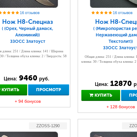
16 отзывов
16 отзывов
Нож Н8-Спецназ
Нож Н8-Спец
( (Орех, Черный дамаск,
( (Микропористая ре
Алюминий))
Нержавеющий дам
ЗЗОСС Златоуст
Текстолит))
ЗЗОСС Златоус
 длина: 251 / Длина клинка: 141 / Ширина
 30 / Толщина обуха клинка: 2 / Твердость: 58
Общая длина: 251 / Длина клинка:
клинка: 30 / Толщина обуха клинка: 2
9460
Цена:
руб.
12870
Цена:
р
КУПИТЬ
ПРОСМОТР
КУПИТЬ
ПР
+ 94 бонусов
+ 128 бонусов
ZZOSS-1290
ZZO