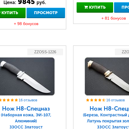
9845
Цена:
руб.
КУПИТЬ
ПР
КУПИТЬ
ПРОСМОТР
+ 81 бонусов
+ 98 бонусов
ZZOSS-1226
ZZO
16 отзывов
16 отзывов
Нож Н8-Спецназ
Нож Н8-Спец
(Наборная кожа, ЭИ-107,
(Береза, Контрастный 
Алюминий)
Латунь покрытая зол
ЗЗОСС Златоуст
ЗЗОСС Златоус