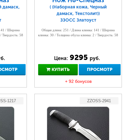
наз
Нож Н8-Спецназ
й дамаск,
( (Наборная кожа, Черный
дамаск, Текстолит))
т
ЗЗОСС Златоуст
 141 / Ширина
Общая длина: 251 / Длина клинка: 141 / Ширина
 / Твердость: 58
клинка: 30 / Толщина обуха клинка: 2 / Твердость: 58
9295
б.
Цена:
руб.
ОСМОТР
КУПИТЬ
ПРОСМОТР
+ 92 бонусов
SS-1217
ZZOSS-2941