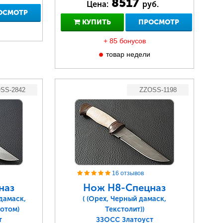
8517
Цена:
руб.
ОСМОТР
КУПИТЬ
ПРОСМОТР
+ 85 бонусов
товар недели
SS-2842
ZZOSS-1198
16 отзывов
наз
Нож Н8-Спецназ
дамаск,
( (Орех, Черный дамаск,
отом)
Текстолит))
т
ЗЗОСС Златоуст