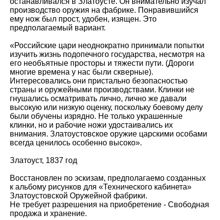
останавливался в Златоусте. Он внимательно изучал
производство оружия на фабрике. Понравившийся
ему нож был прост, удобен, изящен. Это
предполагаемый вариант.
«Российские цари неоднократно принимали попытки
изучить жизнь подопечного государства, несмотря на
его необъятные просторы и тяжести пути. (Дороги
многие времена у нас были скверные).
Интересовались они пристально безопасностью
страны и оружейными производствами. Клинки не
гнушались осматривать лично, лично же давали
высокую или низкую оценку, поскольку боевому делу
были обучены изрядно. Не только украшенные
клинки, но и рабочие ножи удостаивались их
внимания. Златоустовское оружие царскими особами
всегда ценилось особенно высоко».
Златоуст, 1837 год
Восстановлен по эскизам, предполагаемо созданных
к альбому рисунков для «Технического кабинета»
Златоустовской Оружейной фабрики.
Не требует разрешения на приобретение - Свободная
продажа и хранение.