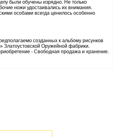
делу были обучены изрядно. Не только
абочие ножи удостаивались их внимания.
скими особами всегда ценилось особенно
предполагаемо созданных к альбому рисунков
а» Златоустовской Оружейной фабрики.
приобретение - Свободная продажа и хранение.