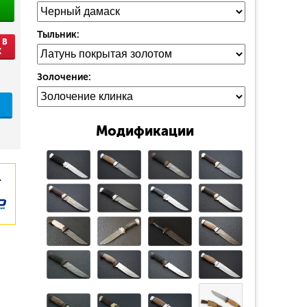
Тыльник:
 В
К
Золочение:
Модификации
.