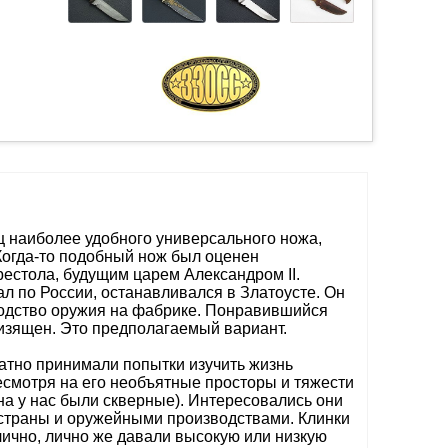
ц наиболее удобного универсального ножа,
Когда-то подобный нож был оценен
естола, будущим царем Александром II.
л по России, останавливался в Златоусте. Он
одство оружия на фабрике. Понравившийся
 изящен. Это предполагаемый вариант.
атно принимали попытки изучить жизнь
есмотря на его необъятные просторы и тяжести
на у нас были скверные). Интересовались они
страны и оружейными производствами. Клинки
лично, лично же давали высокую или низкую