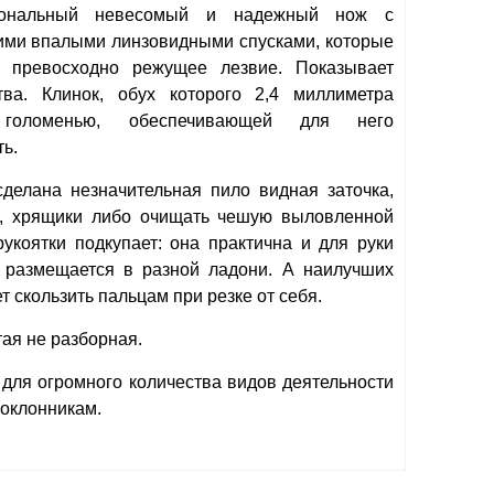
иональный невесомый и надежный нож с
ими впалыми линзовидными спусками, которые
 превосходно режущее лезвие. Показывает
ва. Клинок, обух которого 2,4 миллиметра
 голоменью, обеспечивающей для него
ь.
делана незначительная пило видная заточка,
и, хрящики либо очищать чешую выловленной
укоятки подкупает: она практична и для руки
 размещается в разной ладони. А наилучших
т скользить пальцам при резке от себя.
тая не разборная.
для огромного количества видов деятельности
поклонникам.