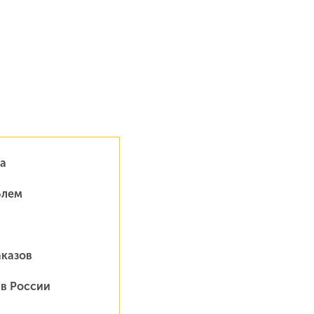
а
блем
аказов
 в России