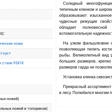
Солидный многофункц
типичным клинком и широк
образовывают изысканное
чудесные режущие свойст
обладает полновесной
вспомогательную надежност
HRC
На узком фальшлезвии с
ические ножи
позволяющая пилить кост
атоуст
рыбы. Великолепный вид р
больших размеров, крепко
з стали 95Х18
размеров гарда не позволяе
Установка клинка сквозис
Прекрасный ассортимент 
в лесу. Полюбился многим 
ных ножей)
ельных ножей и топориков)