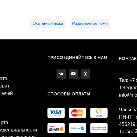
Охотничьи ножи
Разделочные ножи
ПРИСОЕДИНЯЙТЕСЬ К НАМ!
КОНТА
ата
Тел: +7
врат
Telegra
телей
СПОСОБЫ ОПЛАТЫ
info@no
Часы р
ПН-ПТ с
ерта
456219,
иденциальности
Таганай