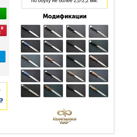
по обуху не более 2,0-2,2 мм.
Модификации
 В
К
.