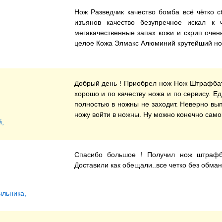
Нож Разведчик качество бомба всё чётко с
изъянов качество безупречное искал к
мегакачественные запах кожи и скрип очень
целое Кожа Элмакс Алюминий крутейший нож
Добрый день ! Приобрел нож Нож Штрафбат
хорошо и по качеству ножа и по сервису. Е
полностью в ножны не заходит. Неверно вып
ножу войти в ножны. Ну можно конечно само
,
Спасибо большое ! Получил нож штрафбат
Доставили как обещали..все четко без обмана
ыльника,