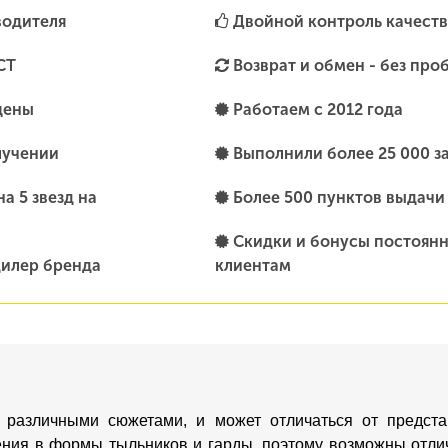
водителя
Двойной контроль качеств
СТ
Возврат и обмен - без про
цены
Работаем с 2012 года
лучении
Выполнили более 25 000 з
а 5 звезд на
Более 500 пунктов выдачи
Скидки и бонусы постоян
илер бренда
клиентам
 различными сюжетами, и может отличаться от предста
ения в формы тыльников и гарды, поэтому возможны отлич