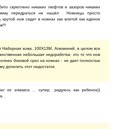
бито скреплено никаких люфтов и зазоров никаких
 чему передраться не нашёл . Ножницы просто
 крутой нож сидит в ножнах как влитой как единое
!!!
 Наборная кожа, 100Х13М, Алюминий, в целом все
динственная небольшая недоработка- это то что нож
олнен боковой срез на ножнах - не дает полностью
му допилить этот недостаток.
 из элмакса ... супер.. радуюсь как ребенок))
...