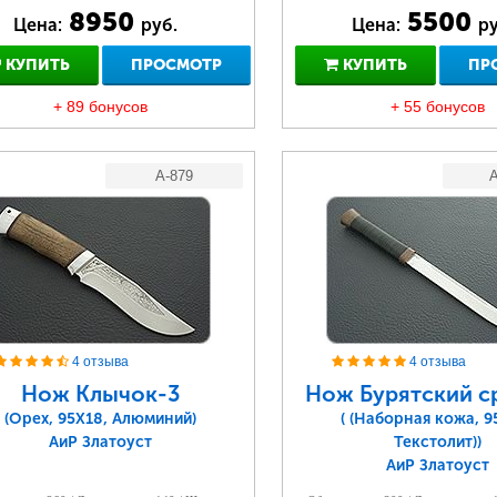
8950
5500
Цена:
руб.
Цена:
ру
КУПИТЬ
ПРОСМОТР
КУПИТЬ
ПР
+ 89 бонусов
+ 55 бонусов
A-879
A
4 отзыва
4 отзыва
Нож Клычок-3
Нож Бурятский с
(Орех, 95Х18, Алюминий)
( (Наборная кожа, 9
АиР Златоуст
Текстолит))
АиР Златоуст