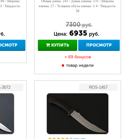
 180 / Ширина
Общая длина: 241 / Длина клинка: 131 / Ширина
3 / Твердость:
клинка: 27 / Толщина обуха клинка: 2.4 / Твердость:
58
7300
руб.
6935
б.
Цена:
руб.
ОСМОТР
КУПИТЬ
ПРОСМОТР
+ 69 бонусов
товар недели
-3072
ROS-1457