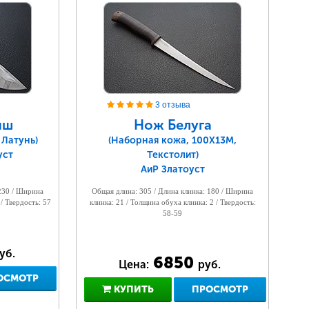
3 отзыва
ыш
Нож Белуга
 Латунь)
(Наборная кожа, 100Х13М,
уст
Текстолит)
АиР Златоуст
 230 / Ширина
Общая длина: 305 / Длина клинка: 180 / Ширина
 / Твердость: 57
клинка: 21 / Толщина обуха клинка: 2 / Твердость:
58-59
уб.
6850
Цена:
руб.
ОСМОТР
КУПИТЬ
ПРОСМОТР