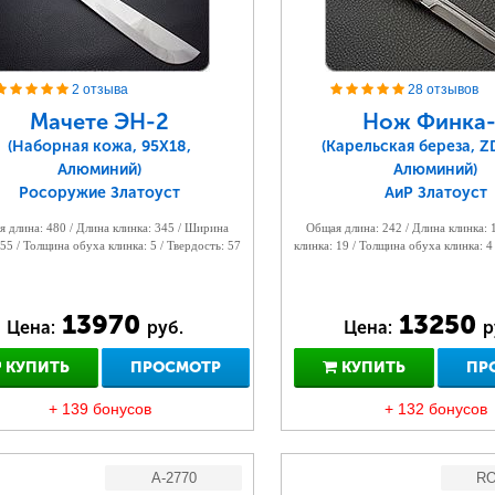
2 отзыва
28 отзывов
Мачете ЭН-2
Нож Финка-
(Наборная кожа, 95Х18,
(Карельская береза, ZD
Алюминий)
Алюминий)
Росоружие Златоуст
АиР Златоуст
 длина: 480 / Длина клинка: 345 / Ширина
Общая длина: 242 / Длина клинка:
 55 / Толщина обуха клинка: 5 / Твердость: 57
клинка: 19 / Толщина обуха клинка: 4
13970
13250
Цена:
руб.
Цена:
р
КУПИТЬ
ПРОСМОТР
КУПИТЬ
ПР
+ 139 бонусов
+ 132 бонусов
A-2770
RO