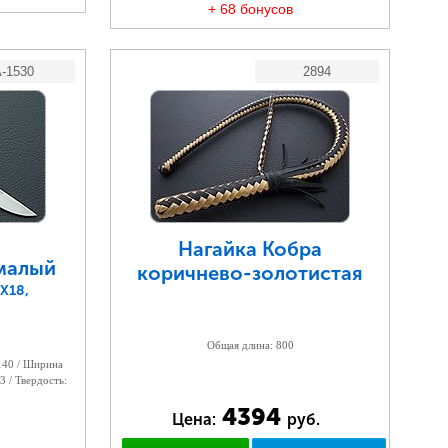
+ 68 бонусов
-1530
2894
Нагайка Кобра
малый
коричнево-золотистая
Х18,
Общая длина: 800
 140 / Ширина
3 / Твердость:
4394
Цена:
руб.