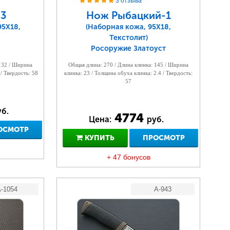
3 отзыва
3
Нож Рыбацкий-1
95Х18,
(Наборная кожа, 95Х18,
Текстолит)
Росоружие Златоуст
 132 / Ширина
Общая длина: 270 / Длина клинка: 145 / Ширина
 / Твердость: 58
клинка: 23 / Толщина обуха клинка: 2.4 / Твердость:
57
б.
4774
Цена:
руб.
ОСМОТР
КУПИТЬ
ПРОСМОТР
+ 47 бонусов
-1054
A-943