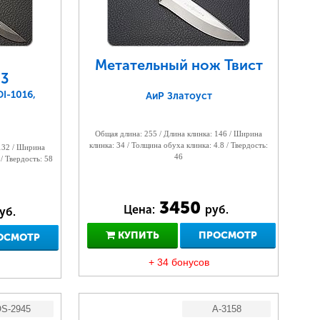
Метательный нож Твист
3
I-1016,
АиР Златоуст
Общая длина: 255 / Длина клинка: 146 / Ширина
клинка: 34 / Толщина обуха клинка: 4.8 / Твердость:
 132 / Ширина
46
 / Твердость: 58
3450
Цена:
руб.
уб.
КУПИТЬ
ПРОСМОТР
ОСМОТР
+ 34 бонусов
S-2945
A-3158