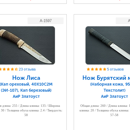
A-1597
A
23 отзыва
5 отзывов
Нож Лиса
Нож Бурятский 
(Кап ореховый, 40X10C2M
(Наборная кожа, 95
(ЭИ-107), Кап березовый)
Текстолит)
АиР Златоуст
АиР Златоуст
 длина: 255 / Длина клинка: 135 / Ширина
Общая длина: 260 / Длина клинка:
 30 / Толщина обуха клинка: 2.4 / Твердость:
клинка: 20 / Толщина обуха клинка: 
58
57-58