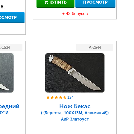
КУПИТЬ
ПРОСМОТР
б.
+ 43 бонусов
ОСМОТР
-1534
A-2644
124
редний
Нож Бекас
5Х18,
( (Береста, 100Х13М, Алюминий))
АиР Златоуст