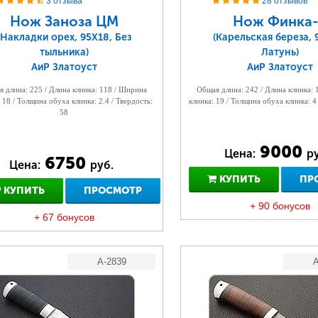
3 отзыва
28 отзывов
Нож Заноза ЦМ
Нож Финка-
(Накладки орех, 95Х18, Без
(Карельская береза, 
тыльника)
Латунь)
АиР Златоуст
АиР Златоуст
 длина: 225 / Длина клинка: 118 / Ширина
Общая длина: 242 / Длина клинка:
 18 / Толщина обуха клинка: 2.4 / Твердость:
клинка: 19 / Толщина обуха клинка: 4
58
9000
Цена:
ру
6750
Цена:
руб.
КУПИТЬ
ПР
КУПИТЬ
ПРОСМОТР
+ 90 бонусов
+ 67 бонусов
A-2839
A