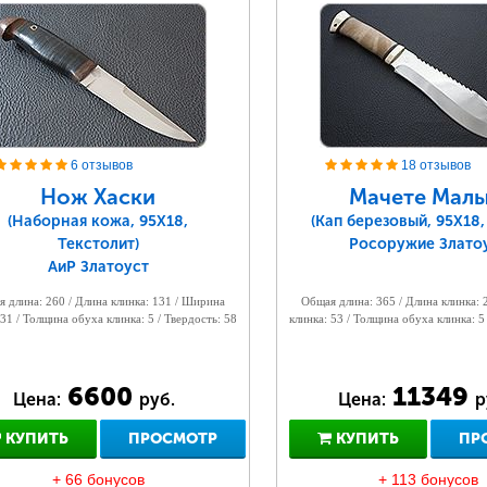
6 отзывов
18 отзывов
Нож Хаски
Мачете Мал
(Наборная кожа, 95Х18,
(Кап березовый, 95Х18,
Текстолит)
Росоружие Злато
АиР Златоуст
 длина: 260 / Длина клинка: 131 / Ширина
Общая длина: 365 / Длина клинка:
 31 / Толщина обуха клинка: 5 / Твердость: 58
клинка: 53 / Толщина обуха клинка: 5
6600
11349
Цена:
руб.
Цена:
р
КУПИТЬ
ПРОСМОТР
КУПИТЬ
ПР
+ 66 бонусов
+ 113 бонусов