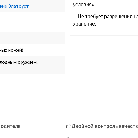
условия».
жие Златоуст
Не требует разрешения н
хранение.
ных ножей)
олодным оружием,
водителя
Двойной контроль качеств