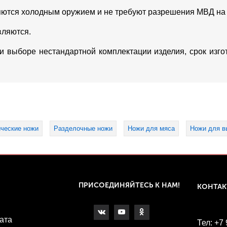
яются холодным оружием и не требуют разрешения МВД на
вляются.
ри выборе нестандартной комплектации изделия, срок изг
ические ножи
Разделочные ножи
Ножи для мяса
Ножи для в
ПРИСОЕДИНЯЙТЕСЬ К НАМ!
КОНТА
ата
Тел: +7