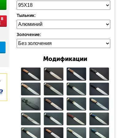
Тыльник:
 В
К
Золочение:
Модификации
.