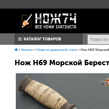
КАТАЛОГ ТОВАРОВ
Каталог
Ножи из дамасской стали
Нож Н69 Морской
Нож Н69 Морской
Берест