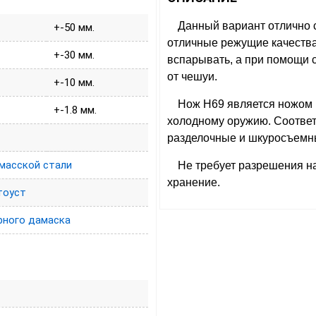
Данный вариант отлично 
+-50 мм.
отличные режущие качества
+-30 мм.
вспарывать, а при помощи 
от чешуи.
+-10 мм.
Нож Н69 является ножом 
+-1.8 мм.
холодному оружию. Соотве
разделочные и шкуросъемны
масской стали
Не требует разрешения н
хранение.
тоуст
рного дамаска