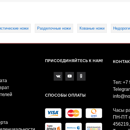
истические ножи
Разделочные ножи
Кованые ножи
Недороги
ПРИСОЕДИНЯЙТЕСЬ К НАМ!
КОНТА
ата
Тел: +7
врат
Telegra
телей
СПОСОБЫ ОПЛАТЫ
info@no
Часы р
ПН-ПТ с
ерта
456219,
иденциальности