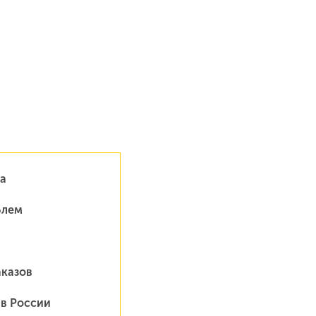
а
блем
аказов
 в России