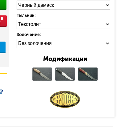
Тыльник:
 В
К
Золочение:
Модификации
.