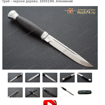
Граб - черное дерево, 100Х13М, Алюминий