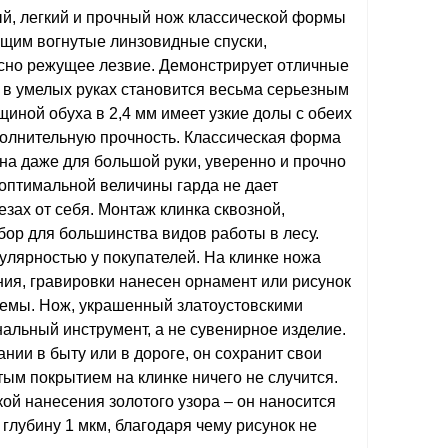
, легкий и прочный нож классической формы
щим вогнутые линзовидные спуски,
сно режущее лезвие. Демонстрирует отличные
 в умелых руках становится весьма серьезным
щиной обуха в 2,4 мм имеет узкие долы с обеих
ополнительную прочность. Классическая форма
бна даже для большой руки, уверенно и прочно
 оптимальной величины гарда не дает
езах от себя. Монтаж клинка сквозной,
ор для большинства видов работы в лесу.
улярностью у покупателей. На клинке ножа
ния, гравировки нанесен орнамент или рисунок
темы. Нож, украшенный златоустовскими
альный инструмент, а не сувенирное изделие.
нии в быту или в дороге, он сохранит свои
тым покрытием на клинке ничего не случится.
кой нанесения золотого узора – он наносится
глубину 1 мкм, благодаря чему рисунок не