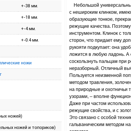
Небольшой универсальный
+-38 мм.
с нешироким клинком, имею
+-18 мм.
образующие тонкое, прекра
режущие качества. Поэтому
+-4 мм.
инструментом. Клинок с тол
+-0.4 мм.
сторон, что придает ему д
рукояти подкупает: она удо
ложится в любую ладонь. А
соскользнуть пальцам при р
лические ножи
неразборный. Отличный выб
т
Пользуется неизменной поп
методом травления, золоче
на природные и охотничьи 
узорами, – вполне функцион
Даже при частом использова
режущие свойства, и с золо
ных ножей)
Это связано с особой техни
гальваническим методом на 
ельных ножей и топориков)