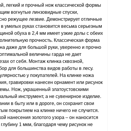
, легкий и прочный нож классической формы
щим вогнутые линзовидные спуски,
сно режущее лезвие. Демонстрирует отличные
 в умелых руках становится весьма серьезным
щиной обуха в 2,4 мм имеет узкие долы с обеих
ополнительную прочность. Классическая форма
бна даже для большой руки, уверенно и прочно
 оптимальной величины гарда не дает
езах от себя. Монтаж клинка сквозной,
ор для большинства видов работы в лесу.
улярностью у покупателей. На клинке ножа
ния, гравировки нанесен орнамент или рисунок
темы. Нож, украшенный златоустовскими
альный инструмент, а не сувенирное изделие.
нии в быту или в дороге, он сохранит свои
тым покрытием на клинке ничего не случится.
кой нанесения золотого узора – он наносится
глубину 1 мкм, благодаря чему рисунок не