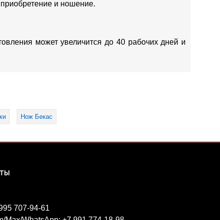
 приобретение и ношение.
отовления может увеличится до 40 рабочих дней и
жи
Нож Бекас
КТЫ
 995 707-94-61
m/Max/WhatsApp: +7 991 774-18-98