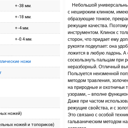
Небольшой универсальный
+-38 мм.
с нешироким клинком, имею
+-18 мм.
образующие тонкое, прекра
режущие качества. Поэтому
+-4 мм.
инструментом. Клинок с тол
+-0.4 мм.
сторон, что придает ему д
рукояти подкупает: она удо
ложится в любую ладонь. А
соскользнуть пальцам при р
лические ножи
неразборный. Отличный выб
т
Пользуется неизменной поп
методом травления, золоче
на природные и охотничьи 
узорами, – вполне функцион
Даже при частом использова
режущие свойства, и с золо
ных ножей)
Это связано с особой техни
гальваническим методом на 
ельных ножей и топориков)