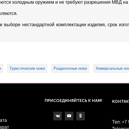
яются холодным оружием и не требуют разрешения МВД на
вляются.
ри выборе нестандартной комплектации изделия, срок изг
и
Туристические ножи
Разделочные ножи
Универсальные но
ПРИСОЕДИНЯЙТЕСЬ К НАМ!
КОНТА
ата
Тел: +7
врат
Telegra