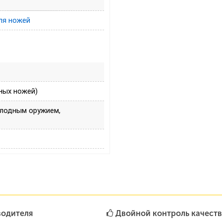
ля ножей
ных ножей)
олодным оружием,
водителя
Двойной контроль качеств