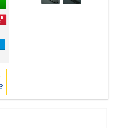
 В
К
.