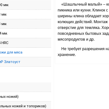
«Шашлычный малый» – ко
90 мм.
пикника или кухни. Клинок 
8 мм.
ширины клина обладает хо
колющих действий. Монтаж 
3 мм.
отверстие для темляка. Х
4 мм.
повседневных бытовых задач
мясопродуктов и др.
4 HRC
Не требует разрешения н
ожи для мяса
хранение.
иР Златоуст
ных ножей)
ельных ножей и топориков)