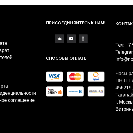
ПРИСОЕДИНЯЙТЕСЬ К НАМ!
КОНТА
ата
Тел: +7
врат
Telegra
телей
СПОСОБЫ ОПЛАТЫ
info@no
Часы р
ПН-ПТ с
ерта
456219,
иденциальности
Таганай
кое соглашение
г. Моск
Витрины