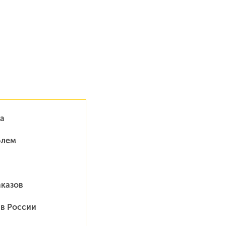
а
блем
аказов
 в России