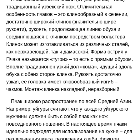
традиционный узбекский нож. Отличительная
особенность пчаков – это клинообразный в сечении,
достаточно широкий клинок (значительно шире
рукояти), рукоять, продолжающая линию обуха и
соединяющаяся с клинком посредством больстера.
Клинок может изготавливаться из различных сталей,
как нержавеющей, так и дамасской. Форма острия у
Пчака называется «тугри» – то есть с прямым обухом.
Вполне традиционен узкий дол «кома», идущий вдоль
обуха с обеих сторон клинка. Рукоять достаточно
узкая, ее головка имеет клювообразный изгиб –
чакмок. Монтаж клинка накладной, неразборный.
Пчак широко распространен по всей Средней Азии.
Например, уйгуры считают, что у каждого уйгурского
мужчины должен быть с собой пчак как нож
повседневного ношения. В настоящее время пчаки
идеально подходят для использования на кухне – для
разделывания мяса, разрезания хлеба, фруктов,