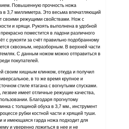
вием. Повышенную прочность ножа
а в 3,7 миллиметра. Это весьма впечатляющий
ит своими режущими свойствами. Нож с
кости и хрящи. Рукоять выполнена в удобной
 прекрасно поместится в ладони различного
нёт с рукояти за счёт правильно подобранному
ется сквозным, неразборным. В верхней части
д темляк. С данным ножом можно отправиться в
реди покупателей.
ей своим хищным клинком, откуда и получил
иверсальное, в то же время крупное и
точном стиле ятагана с вогнутыми спусками.
, лезвие имеет отличные режущие качества,
пользовании. Благодаря прогнутому
нка с толщиной обуха в 3,7 мм., инструмент
роцессе рубки костной части и хрящей туши.
и и имеющаяся гарда ножа подходит для
ему и уверенно ложиться в нее и не