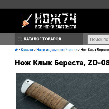
КАТАЛОГ ТОВАРОВ
Каталог
Ножи из дамасской стали
Нож Клык Берест
Нож Клык
Береста, ZD-0