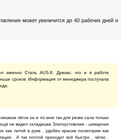
отовления может увеличится до 40 рабочих дней и
тел именно Сталь AUS-8. Думаю, что и в работе
раньше сроков. Информация от менеджера поступала
нда.
слишком лёгок он и по мне так для резки сала только
 , ещё не видел складишки Златоустовские - шикарная
он как литой в руке , удобен красив посмотрим как
ции . А так почтой приходит всё быстро , чётко .