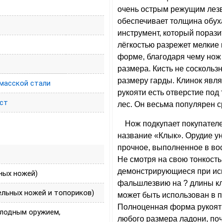
очень острым режущим лез
обеспечивает толщина обух
инструмент, который пораз
лёгкостью разрежет мелкие 
форме, благодаря чему нож
размера. Кисть не соскольз
размеру гарды. Клинок явля
масской стали
рукояти есть отверстие по
ст
лес. Он весьма популярен с
Нож подкупает покупател
название «Клык». Орудие ун
прочное, выполненное в вос
Не смотря на свою тонкость
демонстрирующиеся при ис
ных ножей)
фальшлезвию на ? длины кли
ельных ножей и топориков)
может быть использован в п
Полноценная форма рукоят
олодным оружием,
любого размера ладони, поч