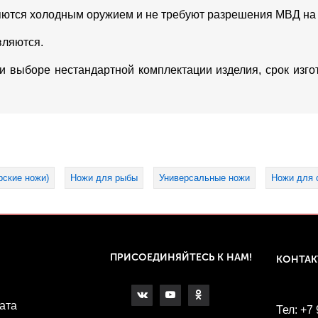
яются холодным оружием и не требуют разрешения МВД на
вляются.
ри выборе нестандартной комплектации изделия, срок изг
рские ножи)
Ножи для рыбы
Универсальные ножи
Ножи для 
ПРИСОЕДИНЯЙТЕСЬ К НАМ!
КОНТА
ата
Тел: +7