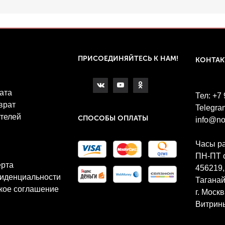
ПРИСОЕДИНЯЙТЕСЬ К НАМ!
КОНТА
ата
Тел: +7
врат
Telegra
телей
СПОСОБЫ ОПЛАТЫ
info@no
Часы р
ПН-ПТ с
ерта
456219,
иденциальности
Таганай
кое соглашение
г. Моск
Витрины