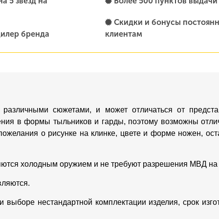
а 5 звезд на
Более 500 пунктов выдачи
Скидки и бонусы постоян
илер бренда
клиентам
 различными сюжетами, и может отличаться от предста
ения в формы тыльников и гарды, поэтому возможны отлич
пожелания о рисунке на клинке, цвете и форме ножен, о
яются холодным оружием и не требуют разрешения МВД на
вляются.
ри выборе нестандартной комплектации изделия, срок изг