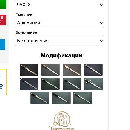
Тыльник:
 В
К
Золочение:
Модификации
.