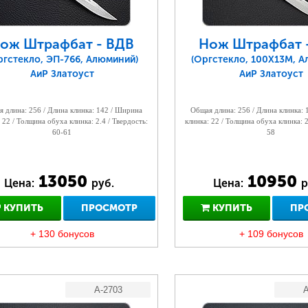
ож Штрафбат - ВДВ
Нож Штрафбат 
ргстекло, ЭП-766, Алюминий)
(Оргстекло, 100Х13М, 
АиР Златоуст
АиР Златоуст
 длина: 256 / Длина клинка: 142 / Ширина
Общая длина: 256 / Длина клинка:
 22 / Толщина обуха клинка: 2.4 / Твердость:
клинка: 22 / Толщина обуха клинка: 2
60-61
58
13050
10950
Цена:
руб.
Цена:
р
КУПИТЬ
ПРОСМОТР
КУПИТЬ
ПР
+ 130 бонусов
+ 109 бонусов
A-2703
A