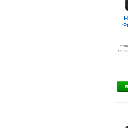
Н
(О
Общая
клинка: