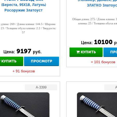
(Береста, 95Х18, Латунь)
ЗЛАТКО Златоус
Росоружие Златоуст
Общая длина: 275 / Длина клинка:
клинка: 25 / Толщина обуха кл
длина: 269 / Длина клинка: 144.5 / Ширина
 23 / Толщина обуха клинка: 2.2 / Твердость:
57
10100
Цена:
р
9197
Цена:
руб.
КУПИТЬ
ПР
КУПИТЬ
ПРОСМОТР
+ 101 бонусов
+ 91 бонусов
A-3399
A