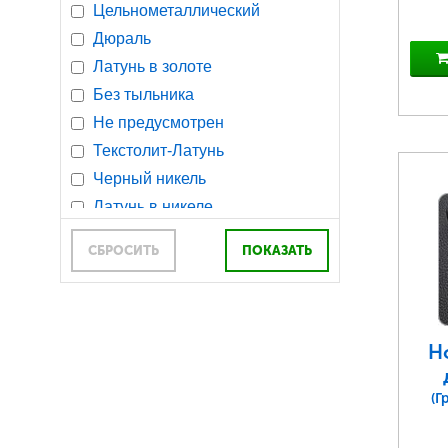
Орех (Алюминиевая(ые)
Цельнометаллический
вставки
Дюраль
Бубинго
Латунь в золоте
Орех, оргстекло (наборная)
Без тыльника
Пластмасса
Не предусмотрен
Текстолит-Латунь
Черный никель
Латунь в никеле
Полимерное покрытие
СБРОСИТЬ
Н
(Г