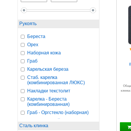
Рукоять
Береста
Орех
Наборная кожа
Граб
Карельская береза
Стаб. карелка
(комбинированная ЛЮКС)
Общая
Накладки текстолит
клинка:
Карелка - Береста
(комбинированная)
Граб - Оргстекло (наборная)
Кап березовый
Сталь клинка
Граб - черное дерево