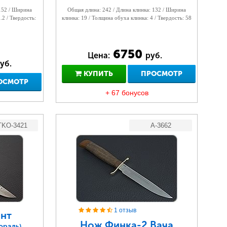
 152 / Ширина
Общая длина: 242 / Длина клинка: 132 / Ширина
.2 / Твердость:
клинка: 19 / Толщина обуха клинка: 4 / Твердость: 58
6750
Цена:
руб.
уб.
КУПИТЬ
ПРОСМОТР
ОСМОТР
+ 67 бонусов
TKO-3421
A-3662
1 отзыв
нт
Нож Финка-2 Вача
юраль)