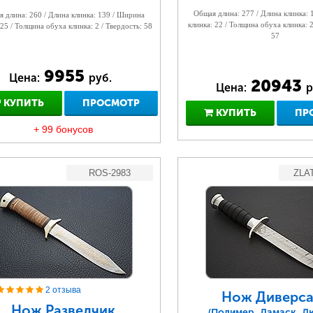
Общая длина: 277 / Длина клинка:
 длина: 260 / Длина клинка: 139 / Ширина
клинка: 22 / Толщина обуха клинка: 2
 25 / Толщина обуха клинка: 2 / Твердость: 58
57
9955
Цена:
руб.
20943
Цена:
р
КУПИТЬ
ПРОСМОТР
КУПИТЬ
ПР
+ 99 бонусов
ROS-2983
ZLA
2 отзыва
Нож Диверса
Нож Разведчик
(Полимер, Дамаск, Д