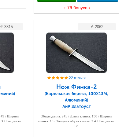
+ 79 бонусов
F-3315
A-2062
22 отзыва
я
Нож Финка-2
юминий)
(Карельская береза, 100Х13М,
Алюминий)
АиР Златоуст
 149 / Ширина
Общая длина: 245 / Длина клинка: 130 / Ширина
.3 / Твердость:
клинка: 18 / Толщина обуха клинка: 2.4 / Твердость:
58