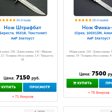
34 отзыва
28 отзывов
Нож Штрафбат
Нож Финка-
(Береста, 95Х18, Текстолит)
(Орех, 100Х13М, Алю
АиР Златоуст
АиР Златоуст
 длина: 256 / Длина клинка: 142 / Ширина
Общая длина: 242 / Длина клинка:
 22 / Толщина обуха клинка: 2.4 / Твердость:
клинка: 19 / Толщина обуха клинка: 4
58
7500
Цена:
ру
7150
Цена:
руб.
КУПИТЬ
ПР
КУПИТЬ
ПРОСМОТР
+ 75 бонусов
+ 71 бонусов