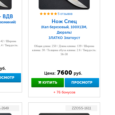
5 отзывов
- ВДВ
Нож Спец
Алюминий)
(Кап березовый, 100Х13М,
Дюраль)
ЗЛАТКО Златоуст
 142 / Ширина
.4 / Твердость:
Общая длина: 250 / Длина клинка: 139 / Ширина
клинка: 30 / Толщина обуха клинка: 2.6 / Твердость:
56-58
уб.
7600
Цена:
руб.
ОСМОТР
КУПИТЬ
ПРОСМОТР
+ 76 бонусов
-2649
ZZOSS-1611