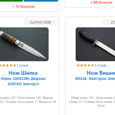
+ 88 бонусов
+ 70 бонусов
ZLATKO-2099
ZO
1 отзыв
1 отзыв
Нож Шилка
Нож Вишн
(Орех, 100Х13М, Дюраль)
(95Х18, Эластрон, Ал
ЗЛАТКО Златоуст
 длина: 245 / Длина клинка: 140 / Ширина
Общая длина: 259 / Длина клинка:
 25 / Толщина обуха клинка: 3 / Твердость: 58
клинка: 23 / Толщина обуха клинка: 2
56-58