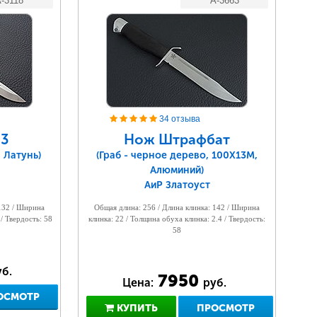
-3118
A-3663
34 отзыва
3
Нож Штрафбат
 Латунь)
(Граб - черное дерево, 100Х13М,
Алюминий)
АиР Златоуст
 132 / Ширина
Общая длина: 256 / Длина клинка: 142 / Ширина
 / Твердость: 58
клинка: 22 / Толщина обуха клинка: 2.4 / Твердость:
58
б.
7950
Цена:
руб.
ОСМОТР
КУПИТЬ
ПРОСМОТР