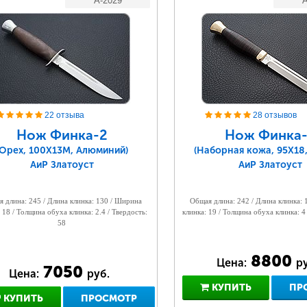
A-2029
A
22 отзыва
28 отзывов
Нож Финка-2
Нож Финка-
(Орех, 100Х13М, Алюминий)
(Наборная кожа, 95Х18,
АиР Златоуст
АиР Златоуст
 длина: 245 / Длина клинка: 130 / Ширина
Общая длина: 242 / Длина клинка:
 18 / Толщина обуха клинка: 2.4 / Твердость:
клинка: 19 / Толщина обуха клинка: 4
58
8800
Цена:
ру
7050
Цена:
руб.
КУПИТЬ
ПР
КУПИТЬ
ПРОСМОТР