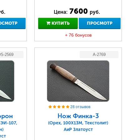
7600
б.
Цена:
руб.
ОСМОТР
КУПИТЬ
ПРОСМОТР
+ 76 бонусов
S-2569
A-2769
28 отзывов
орон
Нож Финка-3
 ЭИ-107,
(Орех, 100Х13М, Текстолит)
н)
АиР Златоуст
уст