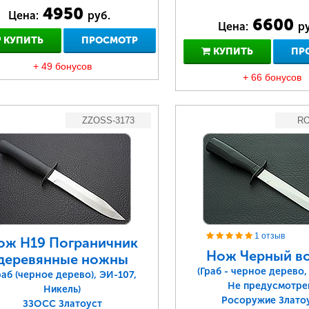
4950
Цена:
руб.
6600
Цена:
ру
КУПИТЬ
ПРОСМОТР
КУПИТЬ
ПР
+ 49 бонусов
+ 66 бонусов
ZZOSS-3173
RO
1 отзыв
ож Н19 Пограничник
Нож Черный в
деревянные ножны
(Граб - черное дерево,
раб (черное дерево), ЭИ-107,
Не предусмотре
Никель)
Росоружие Злато
ЗЗОСС Златоуст