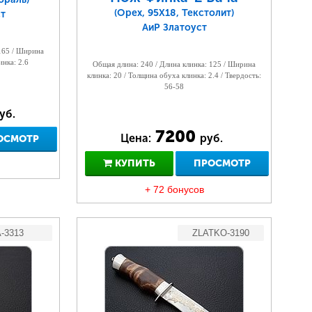
(Орех, 95Х18, Текстолит)
т
АиР Златоуст
 165 / Ширина
инка: 2.6
Общая длина: 240 / Длина клинка: 125 / Ширина
клинка: 20 / Толщина обуха клинка: 2.4 / Твердость:
56-58
уб.
7200
Цена:
руб.
ОСМОТР
КУПИТЬ
ПРОСМОТР
+ 72 бонусов
-3313
ZLATKO-3190