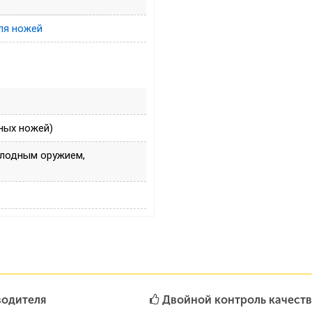
ля ножей
ных ножей)
олодным оружием,
водителя
Двойной контроль качеств