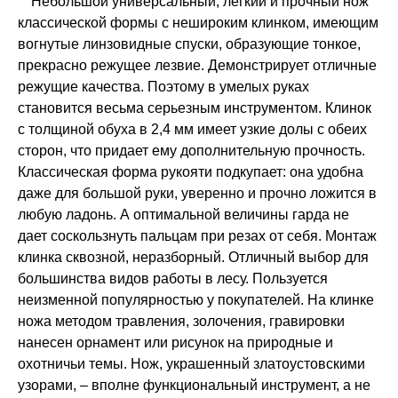
Небольшой универсальный, легкий и прочный нож
классической формы с нешироким клинком, имеющим
вогнутые линзовидные спуски, образующие тонкое,
прекрасно режущее лезвие. Демонстрирует отличные
режущие качества. Поэтому в умелых руках
становится весьма серьезным инструментом. Клинок
с толщиной обуха в 2,4 мм имеет узкие долы с обеих
сторон, что придает ему дополнительную прочность.
Классическая форма рукояти подкупает: она удобна
даже для большой руки, уверенно и прочно ложится в
любую ладонь. А оптимальной величины гарда не
дает соскользнуть пальцам при резах от себя. Монтаж
клинка сквозной, неразборный. Отличный выбор для
большинства видов работы в лесу. Пользуется
неизменной популярностью у покупателей. На клинке
ножа методом травления, золочения, гравировки
нанесен орнамент или рисунок на природные и
охотничьи темы. Нож, украшенный златоустовскими
узорами, – вполне функциональный инструмент, а не