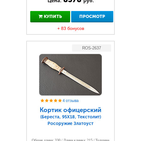
Цена:
руб.
КУПИТЬ
ПРОСМОТР
+ 83 бонусов
ROS-2637
4 отзыва
Кортик офицерский
(Береста, 95Х18, Текстолит)
Росоружие Златоуст
Общая длина: 330 / Длина клинка: 215 / Толщина