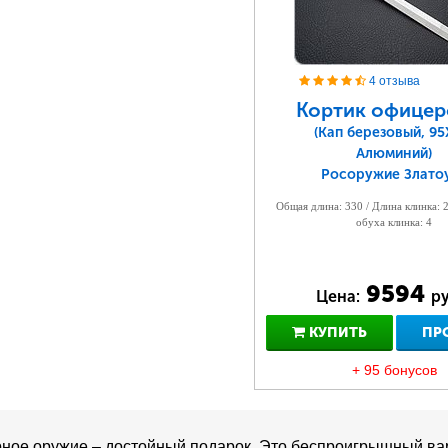
4 отзыва
Кортик офицер
(Кап березовый, 95
Алюминий)
Росоружие Злато
Общая длина: 330 / Длина клинка: 
обуха клинка: 4
9594
Цена:
ру
КУПИТЬ
ПР
+ 95 бонусов
ное оружие – достойный подарок. Это беспроигрышный вар