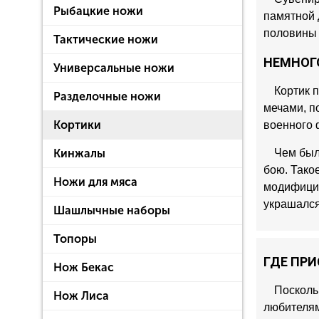
Рыбацкие ножи
памятной 
половины 
Тактические ножи
НЕМНОГ
Универсальные ножи
Кортик 
Разделочные ножи
мечами, п
Кортики
военного 
Кинжалы
Чем был
бою. Тако
Ножи для мяса
модифицир
украшался
Шашлычные наборы
Топоры
ГДЕ ПРИ
Нож Бекас
Посколь
Нож Лиса
любителям