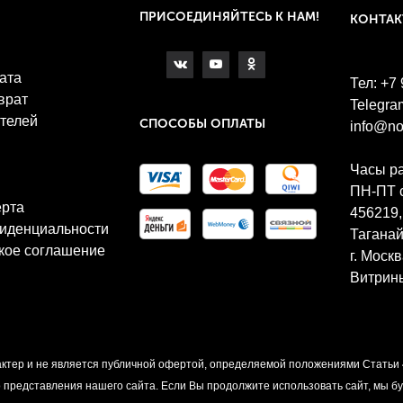
ПРИСОЕДИНЯЙТЕСЬ К НАМ!
КОНТА
ата
Тел: +7
врат
Telegra
телей
СПОСОБЫ ОПЛАТЫ
info@no
Часы р
ПН-ПТ с
ерта
456219,
иденциальности
Таганай
кое соглашение
г. Моск
Витрины
ктер и не является публичной офертой, определяемой положениями Статьи 
представления нашего сайта. Если Вы продолжите использовать сайт, мы буд