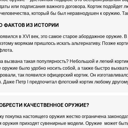
даты или подписания важного договора. Кортик подойдет л
человечества, который бы был неравнодушен к оружию. Тако
О ФАКТОВ ИЗ ИСТОРИИ
появился в XVI век, это самое старое абордажное оружие.
оэтому морякам пришлось искать альтернативу. Позже корт
флота.
а вызвана такая популярность? Небольшой и легкий корти
е оружие было удобно носить собой, а также быстро выхват
овали, так появился офицерский кортик. Он изготавливалс
. Даже Петр I предпочитал флотский кортик любому другому
ОБРЕСТИ КАЧЕСТВЕННОЕ ОРУЖИЕ?
ку покупка настоящего оружия жестко ограничена законода
 оружия приходят сувенирные модели. Оружие может быть 