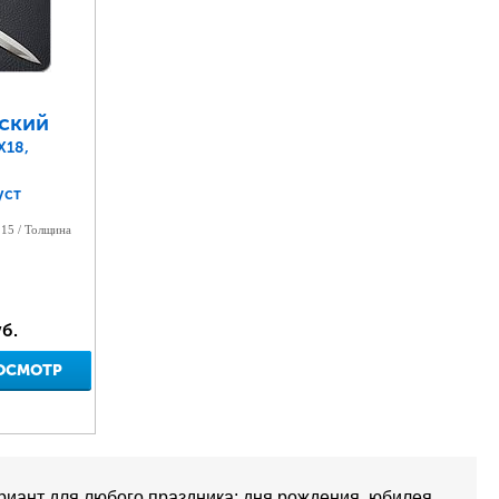
ский
Х18,
уст
215 / Толщина
б.
ОСМОТР
иант для любого праздника: дня рождения, юбилея,