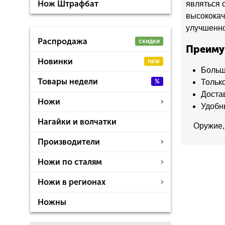
Нож Штрафбат
являться 
высококач
улучшенно
Распродажа
скидки
Преиму
Новинки
new
Больш
Товары недели
%
Тольк
Доста
Ножи
Удобн
Нагайки и волчатки
Оружие,
Производители
Ножи по сталям
Ножи в регионах
Ножны